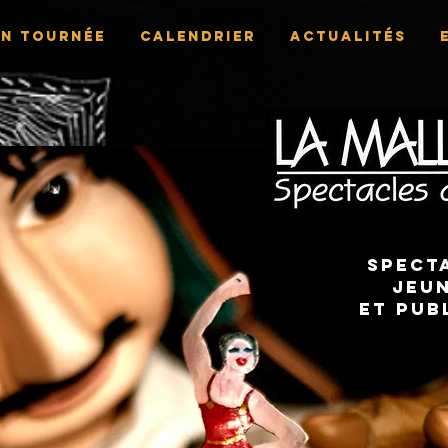
En Tournée
Calendrier
Actualités
Spect
jeun
et pub