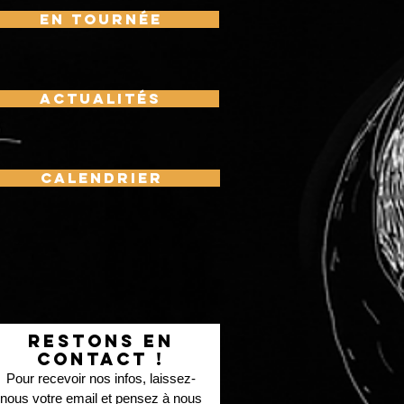
En Tournée
ACTUALITÉS
CALENDRIER
RESTons EN
CONTACT !
Pour recevoir nos infos, laissez-
nous votre email et pensez à nous