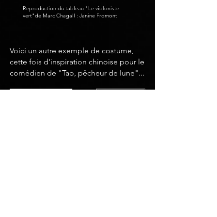
Reproduction du tableau "Le violoniste
vert"de Marc Chagall : Janine Fromont
Voici un autre exemple de costume,
cette fois d'inspiration chinoise pour le
comédien de "Tao, pêcheur de lune"...
5 – LE DECOR