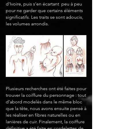
d'Ivoire, puis s’en écartant peu à peu
pour ne garder que certains éléments
significatifs. Les traits se sont adoucis,
les volumes arrondis.
Plusieurs recherches ont été faites pour
trouver la coiffure du personnage : tout
d’abord modelés dans le même bloc
que la tête, nous avons ensuite pensé à
les réaliser en fibres naturelles ou en
lanières de cuir. Finalement, la coiffure
définitive a été faite en cordelettes de