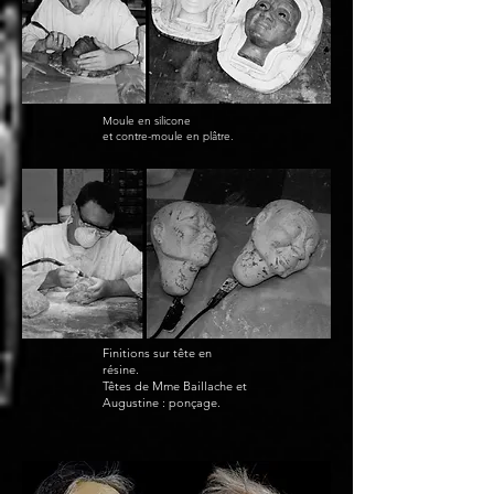
Moule en silicone
et contre-moule en plâtre.
Finitions sur tête en
résine.
Têtes de Mme Baillache et
Augustine : ponçage.