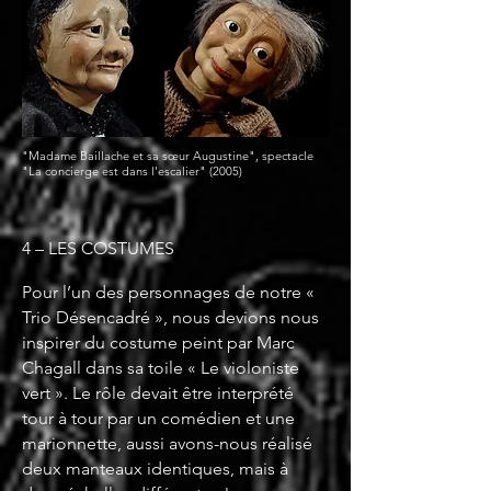
"Madame Baillache et sa sœur Augustine
", spectacle
"La concierge est dans l'escalier" (2005)
4 – LES COSTUMES
Pour l’un des personnages de notre «
Trio Désencadré », nous devions nous
inspirer du costume peint par Marc
Chagall dans sa toile « Le violoniste
vert ». Le rôle devait être interprété
tour à tour par un comédien et une
marionnette, aussi avons-nous réalisé
deux manteaux identiques, mais à