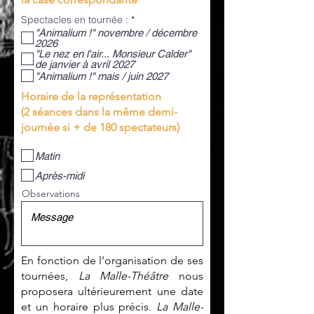
O
Spectacles en tournée :
*
b
"Animalium !" novembre / décembre
l
2026
i
"Le nez en l'air... Monsieur Calder"
g
de janvier à avril 2027
a
"Animalium !" mais / juin 2027
t
o
Horaire de la représentation
i
r
(2 séances dans la même demi-
e
journée si + de 180 spectateurs)
Matin
Après-midi
Observations
En fonction de l’organisation de ses
tournées,
La Malle-Théâtre
nous
proposera ultérieurement une date
et un horaire plus précis.
La Malle-