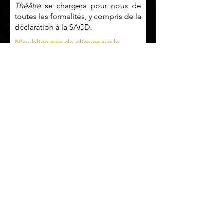
Théâtre
se chargera pour nous de
toutes les formalités, y compris de la
déclaration à la SACD.
N'oubliez pas de cliquer sur le
bouton ci-dessous pour valider
votre inscription :
Envoyer la réservation