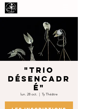
"Trio
Désencadr
é"
lun. 28 oct.
  |  
Ty Théâtre