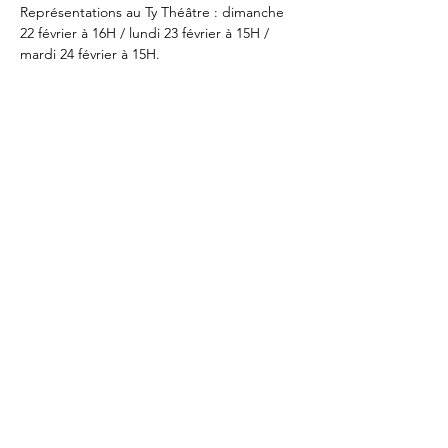
Représentations au Ty Théâtre : dimanche 
22 février à 16H / lundi 23 février à 15H / 
mardi 24 février à 15H.
Partager cet
événement
LA MALLE-THÉÂTRE
Spectacles de marionnettes
16, square de Provence
35000 Rennes
Tél.
02 99 33 21 74
/
06 16 52 95 77