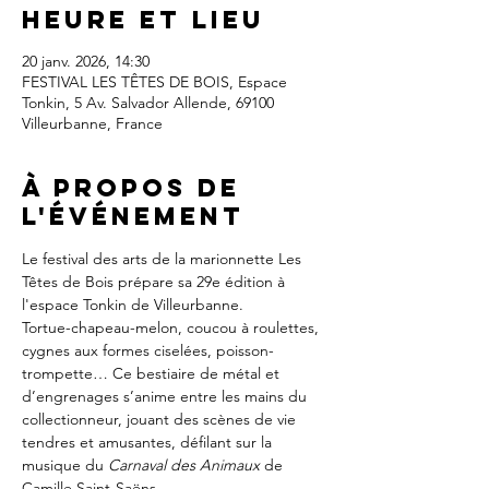
Heure et lieu
20 janv. 2026, 14:30
FESTIVAL LES TÊTES DE BOIS, Espace
Tonkin, 5 Av. Salvador Allende, 69100
Villeurbanne, France
À propos de
l'événement
Le festival des arts de la marionnette Les 
Têtes de Bois prépare sa 29e édition à 
l'espace Tonkin de Villeurbanne.
Tortue-chapeau-melon, coucou à roulettes, 
cygnes aux formes ciselées, poisson-
trompette… Ce bestiaire de métal et 
d’engrenages s’anime entre les mains du 
collectionneur, jouant des scènes de vie 
tendres et amusantes, défilant sur la 
musique du 
Carnaval des Animaux
 de 
Camille Saint-Saëns.