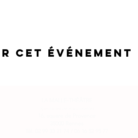
er cet événement
LA MALLE-THÉÂTRE
Spectacles de marionnettes
16, square de Provence
35000 Rennes
Tél. 02 99 33 21 74 / 06 16 52 95 77