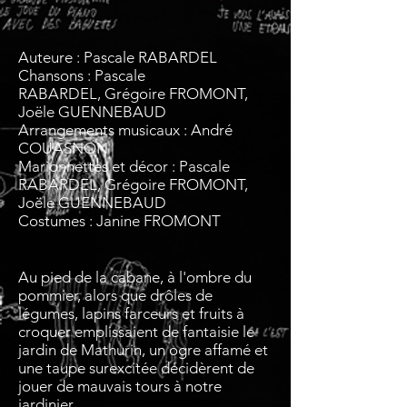
Auteure : Pascale RABARDEL
Chansons : Pascale
RABARDEL, Grégoire FROMONT,
Joële GUENNEBAUD
Arrangements musicaux : André
COUASNON
Marionnettes et décor : Pascale
RABARDEL, Grégoire FROMONT,
Joële GUENNEBAUD
Costumes : Janine FROMONT
Au pied de la cabane, à l'ombre du
pommier, alors que drôles de
légumes, lapins farceurs et fruits à
croquer emplissaient de fantaisie le
jardin de Mathurin, un ogre affamé et
une taupe surexcitée décidèrent de
jouer de mauvais tours à notre
jardinier...