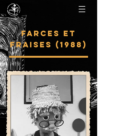
farces et
fraises (1988)