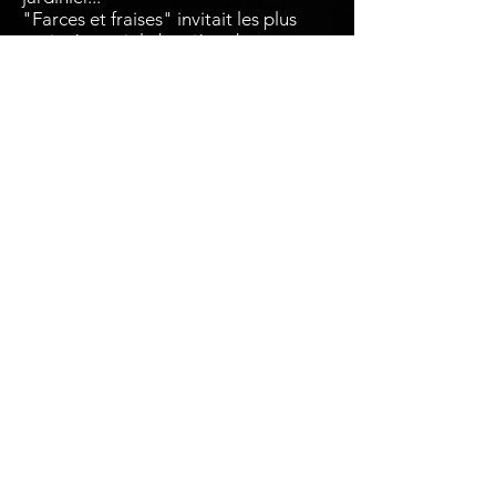
"Farces et fraises" invitait les plus
petits à ouvrir la barrière du potager,
pour observer, écouter et... savourer.
LA MALLE-THÉÂTRE
Spectacles de marionnettes
16, square de Provence
35000 Rennes