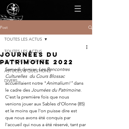
Post
TOUTES LES ACTUS
TOUTES LES ACTUS
Journées du
Patrimoine 2022
AU FIL DES TOURNÉES
Samedi dernier, 
Les Rencontres 
ASTUCES & QUESTIONS
Culturelles  du Cours Blossac
DIVERS
accueillaient notre "
Animalium!" 
dans 
le cadre des
 Journées du Patrimoine.
C'est la première fois que nous 
venions jouer aux Sables d'Olonne (85) 
et le moins que l'on puisse dire est 
que nous avons été conquis par 
l'accueil qui nous a été réservé, tant par 