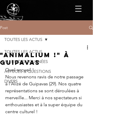
Post
TOUTES LES ACTUS
TOUTES LES ACTUS
"Animalium !" à
Guipavas
AU FIL DES TOURNÉES
Quel accueil !
ASTUCES & QUESTIONS
Nous revenons ravis de notre passage 
DIVERS
à l'Alizé de Guipavas (29). Nos quatre 
représentations se sont déroulées à 
merveille... Merci à nos spectateurs si 
enthousiastes et à la super équipe du 
centre culturel ! 