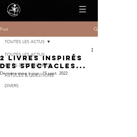
Post
TOUTES LES ACTUS
TOUTES LES ACTUS
2 livres inspirés
des spectacles...
AU FIL DES TOURNÉES
Dernière mise à jour :
15 sept. 2022
ASTUCES & QUESTIONS
DIVERS