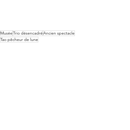
Musée
Trio désencadré
Ancien spectacle
Tao pêcheur de lune
DIVERS
Voir tout
Posts récents